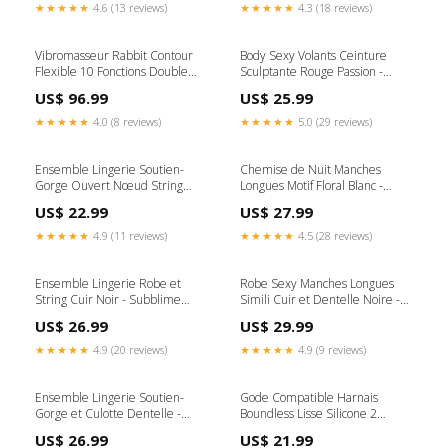
★★★★★
4.6 (13 reviews)
★★★★★
4.3 (18 reviews)
Vibromasseur Rabbit Contour
Body Sexy Volants Ceinture
Flexible 10 Fonctions Double
Sculptante Rouge Passion -
Moteur - CalExotics
Subblime 1sextoy
US$ 96.99
US$ 25.99
Couleur:Rose
★★★★★
4.0 (8 reviews)
★★★★★
5.0 (29 reviews)
Ensemble Lingerie Soutien-
Chemise de Nuit Manches
Gorge Ouvert Nœud String
Longues Motif Floral Blanc -
Porte-Jarretelles - Subblime
Subblime top10couple
US$ 22.99
US$ 27.99
top10femme
★★★★★
4.9 (11 reviews)
★★★★★
4.5 (28 reviews)
Ensemble Lingerie Robe et
Robe Sexy Manches Longues
String Cuir Noir - Subblime
Simili Cuir et Dentelle Noire -
Taille:S/M
Subblime Taille:S/M
US$ 26.99
US$ 29.99
★★★★★
4.9 (20 reviews)
★★★★★
4.9 (9 reviews)
Ensemble Lingerie Soutien-
Gode Compatible Harnais
Gorge et Culotte Dentelle -
Boundless Lisse Silicone 2
Subblime aspirateur-clitoridien
Tailles - CalExotics top10couple
US$ 26.99
US$ 21.99