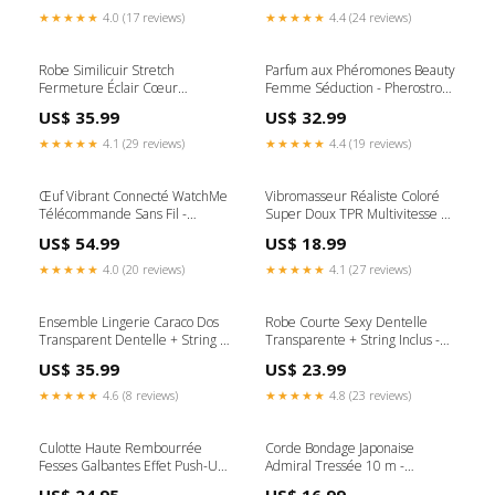
★★★★★
4.0 (17 reviews)
★★★★★
4.4 (24 reviews)
Robe Similicuir Stretch
Parfum aux Phéromones Beauty
Fermeture Éclair Cœur
Femme Séduction - Pherostrong
Bretelles Larges - Subblime
Quantité:1 ml
US$ 35.99
US$ 32.99
Taille:L/XL
★★★★★
4.1 (29 reviews)
★★★★★
4.4 (19 reviews)
Œuf Vibrant Connecté WatchMe
Vibromasseur Réaliste Coloré
Télécommande Sans Fil -
Super Doux TPR Multivitesse 24
Wearwatch Couleur de
cm - Baile 1sextoy
US$ 54.99
US$ 18.99
l'œuf:Vert
★★★★★
4.0 (20 reviews)
★★★★★
4.1 (27 reviews)
Ensemble Lingerie Caraco Dos
Robe Courte Sexy Dentelle
Transparent Dentelle + String -
Transparente + String Inclus -
Subblime top10couple
Subblime aphrodisiaque
US$ 35.99
US$ 23.99
★★★★★
4.6 (8 reviews)
★★★★★
4.8 (23 reviews)
Culotte Haute Rembourrée
Corde Bondage Japonaise
Fesses Galbantes Effet Push-Up
Admiral Tressée 10 m -
- Bye Bra Taille:S
Calexotics Longueur:10 M