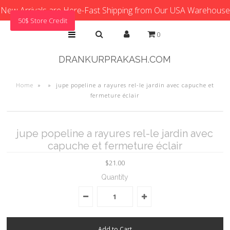
New Arrivals are Here-Fast Shipping from Our USA Warehouse
50$ Store Credit
0
DRANKURPRAKASH.COM
Home
»
»
jupe popeline a rayures rel-le jardin avec capuche et
fermeture éclair
jupe popeline a rayures rel-le jardin avec
capuche et fermeture éclair
$21.00
Quantity