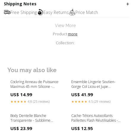
Shipping Notes
Free Shipping
Easy Returns
Price Match
View More
Product
more
Collection:
You may also like
Cockring Anneau de Puissance
Ensemble Lingerie Soutien-
Maximus 45 mm Silicone -
Gorge Col Licou et Jupe
Bathmate aphrodisiaque
Similicuir - Subblime Sextoy
US$ 14.99
US$ 41.99
Vaginal
★★★★★
4.8 (25 reviews)
★★★★★
4.5 (29 reviews)
Body Dentelle Blanche
Cache-Tétons Autocollants
Transparente - Subblime
Paillettes Flash Réutilisables -
Taille:S/M
Bijoux Indiscrets Couleur:Or
US$ 23.99
US$ 12.95