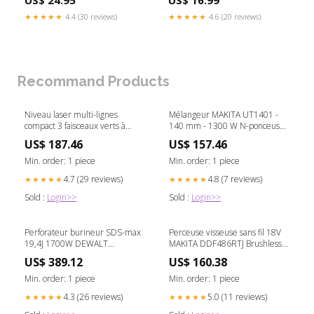
US$ 24.95
US$ 16.99
★★★★★
4.4 (30 reviews)
★★★★★
4.6 (20 reviews)
Recommand Products
Niveau laser multi-lignes
Mélangeur MAKITA UT1401 -
compact 3 faisceaux verts à
140 mm - 1300 W N-ponceuse-
360° 18V DEWALT
excentrique-filaire
US$ 187.46
US$ 157.46
DCLE34031N-XJ N-decoupeuse-
riveteuse-sans-fil
Min. order: 1 piece
Min. order: 1 piece
4.7 (29 reviews)
4.8 (7 reviews)
★★★★★
★★★★★
Sold :
Login>>
Sold :
Login>>
Perforateur burineur SDS-max
Perceuse visseuse sans fil 18V
19,4J 1700W DEWALT
MAKITA DDF486RTJ Brushless 2
D25773K-QS Hors-PointRelais
Batteries 5Ah NEW
US$ 389.12
US$ 160.38
Min. order: 1 piece
Min. order: 1 piece
4.3 (26 reviews)
5.0 (11 reviews)
★★★★★
★★★★★