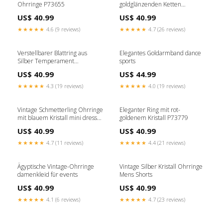
Ohrringe P73655
goldglänzenden Ketten
klærigo20241030
US$ 40.99
US$ 40.99
★★★★★
4.6 (9 reviews)
★★★★★
4.7 (26 reviews)
Verstellbarer Blattring aus
Elegantes Goldarmband dance
Silber Temperament
sports
commuting
US$ 40.99
US$ 44.99
★★★★★
4.3 (19 reviews)
★★★★★
4.0 (19 reviews)
Vintage Schmetterling Ohrringe
Eleganter Ring mit rot-
mit blauem Kristall mini dress
goldenem Kristall P73779
sommer
US$ 40.99
US$ 40.99
★★★★★
4.7 (11 reviews)
★★★★★
4.4 (21 reviews)
Ägyptische Vintage-Ohrringe
Vintage Silber Kristall Ohrringe
damenkleid für events
Mens Shorts
US$ 40.99
US$ 40.99
★★★★★
4.1 (6 reviews)
★★★★★
4.7 (23 reviews)