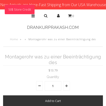
New Arrivals are Here-Fast Shipping from Our USA Warehouse
50$ Store Credit
0
DRANKURPRAKASH.COM
Home
»
»
Montagerohr was zu einer Beeinträchtigung des
Montagerohr was zu einer Beeinträchtigung
des
$13.79
Quantity