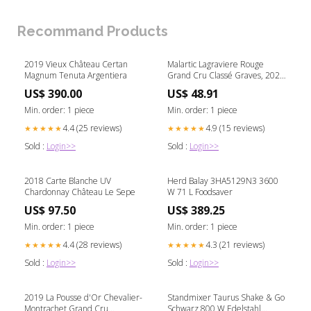
Recommand Products
2019 Vieux Château Certan
Malartic Lagraviere Rouge
Magnum Tenuta Argentiera
Grand Cru Classé Graves, 2021
Château Figeac
US$ 390.00
US$ 48.91
Min. order: 1 piece
Min. order: 1 piece
4.4 (25 reviews)
4.9 (15 reviews)
★★★★★
★★★★★
Sold :
Login>>
Sold :
Login>>
2018 Carte Blanche UV
Herd Balay 3HA5129N3 3600
Chardonnay Château Le Sepe
W 71 L Foodsaver
US$ 97.50
US$ 389.25
Min. order: 1 piece
Min. order: 1 piece
4.4 (28 reviews)
4.3 (21 reviews)
★★★★★
★★★★★
Sold :
Login>>
Sold :
Login>>
2019 La Pousse d'Or Chevalier-
Standmixer Taurus Shake & Go
Montrachet Grand Cru
Schwarz 800 W Edelstahl