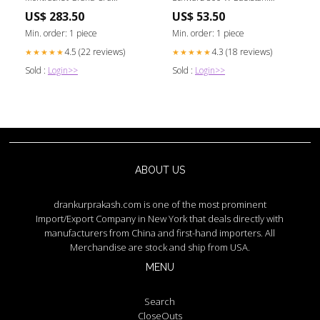
Domaine du Clos Frantin
Mercedes Benz
US$ 283.50
US$ 53.50
Min. order: 1 piece
Min. order: 1 piece
4.5 (22 reviews)
4.3 (18 reviews)
★★★★★
★★★★★
Sold :
Login>>
Sold :
Login>>
ABOUT US
drankurprakash.com is one of the most prominent
Import/Export Company in New York that deals directly with
manufacturers from China and first-hand importers. All
Merchandise are stock and ship from USA.
MENU
Search
CloseOuts