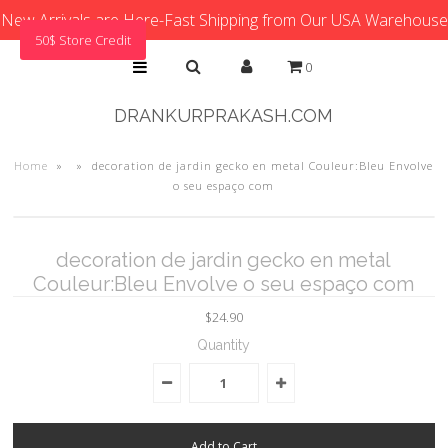
New Arrivals are Here-Fast Shipping from Our USA Warehouse
50$ Store Credit
0
DRANKURPRAKASH.COM
Home
»
»
decoration de jardin gecko en metal Couleur:Bleu Envolve
o seu espaço com
decoration de jardin gecko en metal
Couleur:Bleu Envolve o seu espaço com
$24.90
Quantity