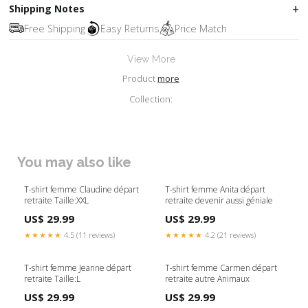
Shipping Notes
Free Shipping
Easy Returns
Price Match
View More
Product
more
Collection:
You may also like
T-shirt femme Claudine départ
T-shirt femme Anita départ
retraite Taille:XXL
retraite devenir aussi géniale
US$ 29.99
US$ 29.99
★★★★★
4.5 (11 reviews)
★★★★★
4.2 (21 reviews)
T-shirt femme Jeanne départ
T-shirt femme Carmen départ
retraite Taille:L
retraite autre Animaux
US$ 29.99
US$ 29.99