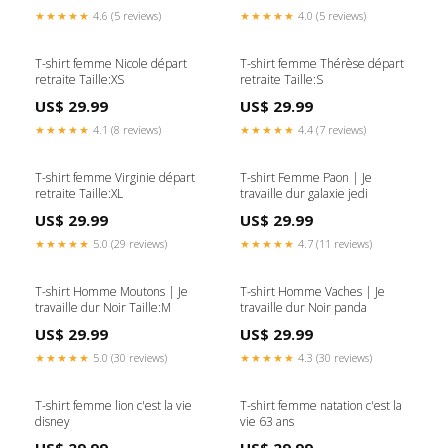
★★★★★
4.6 (5 reviews)
★★★★★
4.0 (5 reviews)
T-shirt femme Nicole départ
T-shirt femme Thérèse départ
retraite Taille:XS
retraite Taille:S
US$ 29.99
US$ 29.99
★★★★★
4.1 (8 reviews)
★★★★★
4.4 (7 reviews)
T-shirt femme Virginie départ
T-shirt Femme Paon | Je
retraite Taille:XL
travaille dur galaxie jedi
US$ 29.99
US$ 29.99
★★★★★
5.0 (29 reviews)
★★★★★
4.7 (11 reviews)
T-shirt Homme Moutons | Je
T-shirt Homme Vaches | Je
travaille dur Noir Taille:M
travaille dur Noir panda
US$ 29.99
US$ 29.99
★★★★★
5.0 (30 reviews)
★★★★★
4.3 (30 reviews)
T-shirt femme lion c'est la vie
T-shirt femme natation c'est la
disney
vie 63 ans