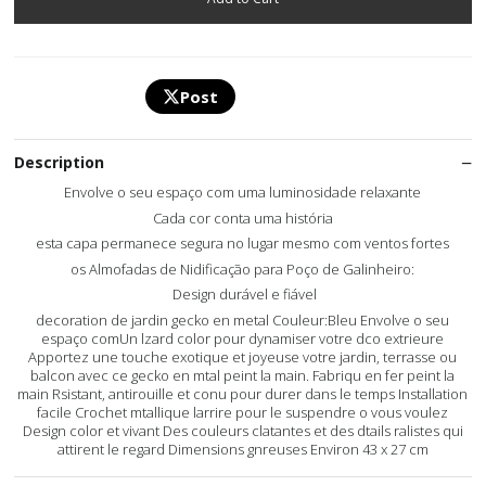
Post
Description
Envolve o seu espaço com uma luminosidade relaxante
Cada cor conta uma história
esta capa permanece segura no lugar mesmo com ventos fortes
os Almofadas de Nidificação para Poço de Galinheiro:
️ Design durável e fiável
decoration de jardin gecko en metal Couleur:Bleu Envolve o seu
espaço comUn lzard color pour dynamiser votre dco extrieure
Apportez une touche exotique et joyeuse votre jardin, terrasse ou
balcon avec ce gecko en mtal peint la main. Fabriqu en fer peint la
main Rsistant, antirouille et conu pour durer dans le temps Installation
facile Crochet mtallique larrire pour le suspendre o vous voulez
Design color et vivant Des couleurs clatantes et des dtails ralistes qui
attirent le regard Dimensions gnreuses Environ 43 x 27 cm