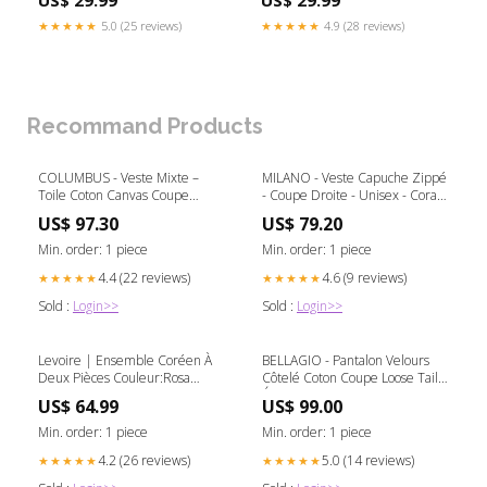
US$ 29.99
US$ 29.99
★★★★★
5.0 (25 reviews)
★★★★★
4.9 (28 reviews)
Recommand Products
COLUMBUS - Veste Mixte –
MILANO - Veste Capuche Zippé
Toile Coton Canvas Coupe
- Coupe Droite - Unisex - Corail
Droite – Bleu Marine Taille:XXL
Brouillons
US$ 97.30
US$ 79.20
Min. order: 1 piece
Min. order: 1 piece
4.4 (22 reviews)
4.6 (9 reviews)
★★★★★
★★★★★
Sold :
Login>>
Sold :
Login>>
Levoire | Ensemble Coréen À
BELLAGIO - Pantalon Velours
Deux Pièces Couleur:Rosa
Côtelé Coton Coupe Loose Taille
Rouge
Élastiquée – Homme - Bleu
US$ 64.99
US$ 99.00
Stone Taille:M
Min. order: 1 piece
Min. order: 1 piece
4.2 (26 reviews)
5.0 (14 reviews)
★★★★★
★★★★★