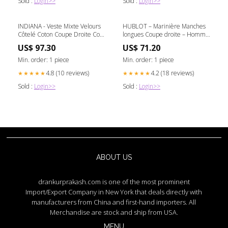
Sold :
Login>>
Sold :
Login>>
INDIANA - Veste Mixte Velours
HUBLOT – Marinière Manches
Côtelé Coton Coupe Droite Col
longues Coupe droite – Homme
Chemise – Beige Taille:M
– Bleu Royal/Ecru Pantalon
US$ 97.30
US$ 71.20
Min. order: 1 piece
Min. order: 1 piece
4.8 (10 reviews)
4.2 (18 reviews)
★★★★★
★★★★★
Sold :
Login>>
Sold :
Login>>
ABOUT US
drankurprakash.com is one of the most prominent
Import/Export Company in New York that deals directly with
manufacturers from China and first-hand importers. All
Merchandise are stock and ship from USA.
MENU